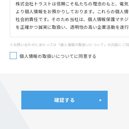
株式会社トラストは信頼こそ私たちの理念のもと、電気
より個人情報をお預かりしております。これらの個人情
社会的責任です。そのため当社は、個人情報保護マネジ
を正確かつ誠実に取扱い、透明性の高い企業活動を遂行
1.電気工事業という当社の事業内容を考慮し、お得意
※お問い合わせにあたっては「個人情報の取扱いについて」の内容にご
切に取得、利用、提供、委託します。
個人情報の取扱いについてに同意する
2.特定された利用目的の達成に必要な範囲を超えて、
めの措置を講じます。
3.個人情報への不正アクセス、個人情報の漏えい、滅
並びに是正処置を講じます。
4.個人情報に関する苦情及び相談に対し、適切に対応し
確認する
5.個人情報の取扱いに関する法令、国が定める指針及
6.個人情報を適正に利用し、またその保護を徹底する
メントシステムを見直し、改善します。