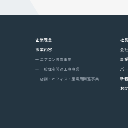
2012年6月12日 制定
2017年2月12日 改定
企業理念
社
個人情報の取扱について
事業内容
会
1 会社名及び個人情報保護管理者
事
エアコン設置事業
株式会社トラスト 代表取締役
パ
一般住宅関連工事事業
2 個人情報の利用目的
新
店舗・オフィス・産業用関連事業
弊社は個人情報を下記（1）～（6）の必要な範囲で利
お
（2）～（6)に関しましては、保有個人データとして取
(1) お客さまの個人情報
下記サービスの業務遂行のために利用します
・家電設置サービス：エアコン・テレビ・アンテナ・全
・引越付帯サービス：移設工事（エアコン・照明等）・