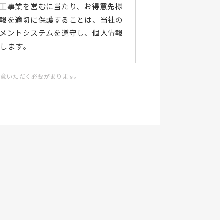
工事業を営むに当たり、お得意先様
報を適切に保護することは、当社の
メントシステムを遵守し、個人情報
します。
先様・取引業者・社員の個人情報を適
同意いただく必要があります。
個人情報を取扱いません。またそのた
失又はき損のリスクに対し、防止処置
ます。
びその他の規範を遵守します。
ために、継続的に個人情報保護マネジ