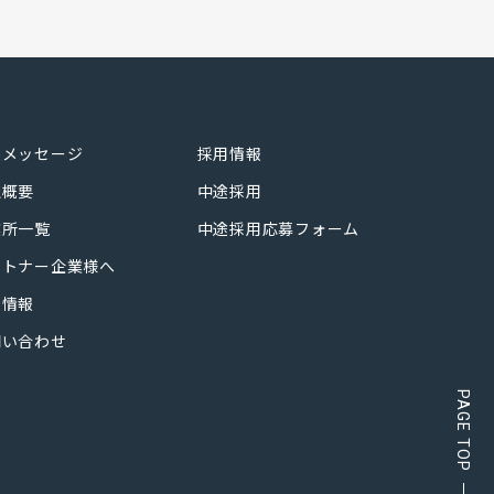
株式会社トラスト
代表取締役 髙木英夫
長メッセージ
採用情報
社概要
中途採用
業所一覧
中途採用応募フォーム
ートナー企業様へ
着情報
用いたします。
問い合わせ
扱いいたします。
PAGE TOP
自動洗濯機・食器洗機等の設置
エアコンクリーニング等